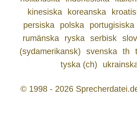
kinesiska
koreanska
kroati
persiska
polska
portugisiska
rumänska
ryska
serbisk
slo
(sydamerikansk)
svenska
th
tyska (ch)
ukrainsk
© 1998 - 2026 Sprecherdatei.d