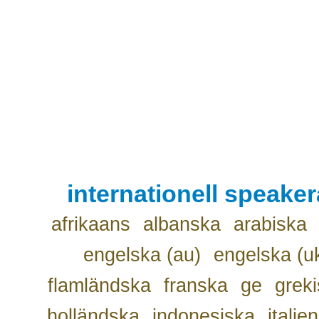
internationell speake
afrikaans
albanska
arabiska
engelska (au)
engelska (u
flamländska
franska
ge
grek
holländska
indonesiska
italie