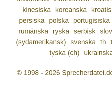
kinesiska
koreanska
kroati
persiska
polska
portugisiska
rumänska
ryska
serbisk
slo
(sydamerikansk)
svenska
th
tyska (ch)
ukrainsk
© 1998 - 2026 Sprecherdatei.d