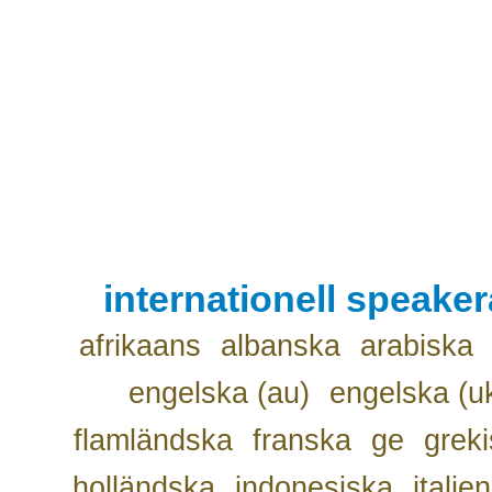
internationell speake
afrikaans
albanska
arabiska
engelska (au)
engelska (u
flamländska
franska
ge
grek
holländska
indonesiska
italie