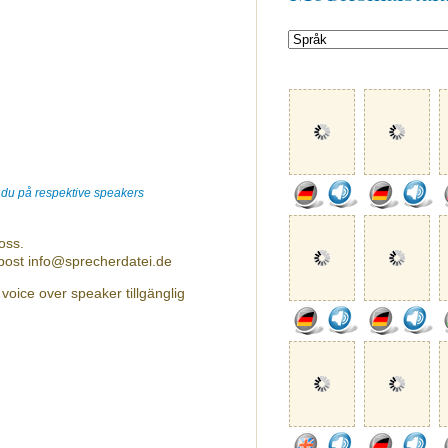
r du på respektive speakers
oss.
-post info@sprecherdatei.de
voice over speaker tillgänglig