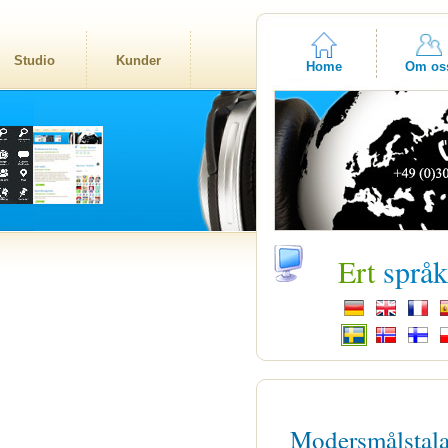
Studio
Kunder
Home
Om os
Ert
språ
Modersmålstal