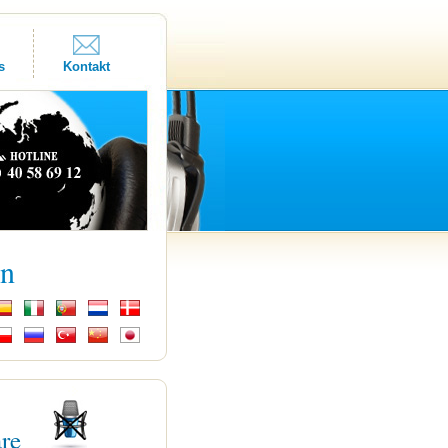
s
Kontakt
kn
are