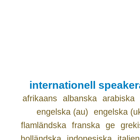
internationell speake
afrikaans
albanska
arabiska
engelska (au)
engelska (u
flamländska
franska
ge
grek
holländska
indonesiska
italie