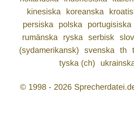
kinesiska
koreanska
kroati
persiska
polska
portugisiska
rumänska
ryska
serbisk
slo
(sydamerikansk)
svenska
th
tyska (ch)
ukrainsk
© 1998 - 2026 Sprecherdatei.d