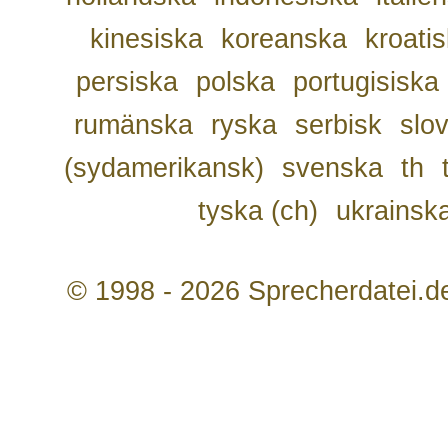
kinesiska
koreanska
kroati
persiska
polska
portugisiska
rumänska
ryska
serbisk
slo
(sydamerikansk)
svenska
th
tyska (ch)
ukrainsk
© 1998 - 2026 Sprecherdatei.d