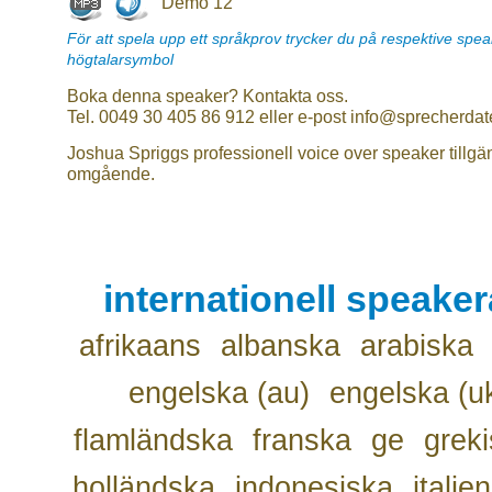
Demo 12
För att spela upp ett språkprov trycker du på respektive spe
högtalarsymbol
Boka denna speaker? Kontakta oss.
Tel. 0049 30 405 86 912 eller e-post info@sprecherdat
Joshua Spriggs professionell voice over speaker tillgä
omgående.
internationell speake
afrikaans
albanska
arabiska
engelska (au)
engelska (u
flamländska
franska
ge
grek
holländska
indonesiska
italie