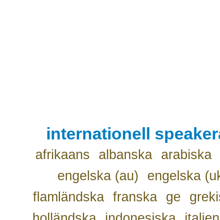
internationell speake
afrikaans
albanska
arabiska
engelska (au)
engelska (u
flamländska
franska
ge
grek
holländska
indonesiska
italie