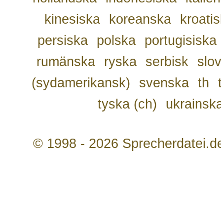
kinesiska
koreanska
kroati
persiska
polska
portugisiska
rumänska
ryska
serbisk
slo
(sydamerikansk)
svenska
th
tyska (ch)
ukrainsk
© 1998 - 2026 Sprecherdatei.d