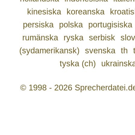
kinesiska
koreanska
kroati
persiska
polska
portugisiska
rumänska
ryska
serbisk
slo
(sydamerikansk)
svenska
th
tyska (ch)
ukrainsk
© 1998 - 2026 Sprecherdatei.d