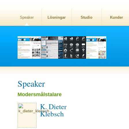
Speaker
Lösningar
Studio
Kunder
Speaker
Modersmålstalare
K. Dieter
Klebsch