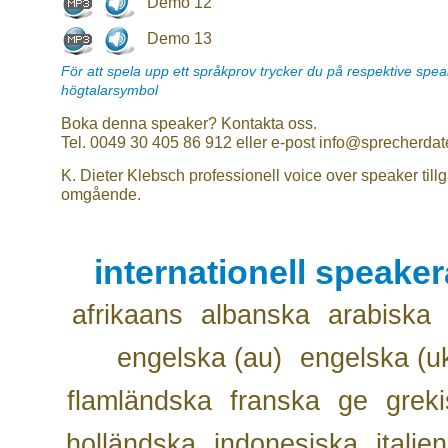
Demo 12
Demo 13
För att spela upp ett språkprov trycker du på respektive spe
högtalarsymbol
Boka denna speaker? Kontakta oss.
Tel. 0049 30 405 86 912 eller e-post info@sprecherdat
K. Dieter Klebsch professionell voice over speaker till
omgående.
internationell speake
afrikaans
albanska
arabiska
engelska (au)
engelska (u
flamländska
franska
ge
grek
holländska
indonesiska
italie