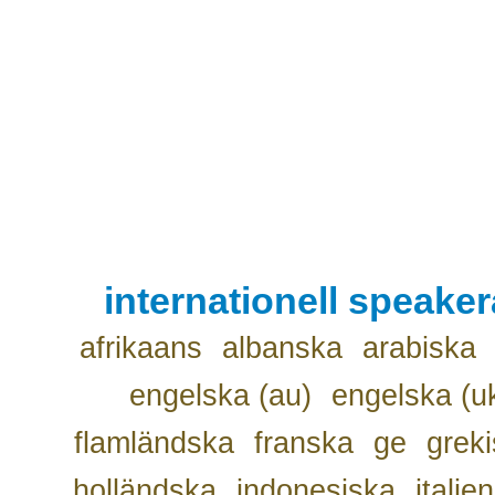
internationell speake
afrikaans
albanska
arabiska
engelska (au)
engelska (u
flamländska
franska
ge
grek
holländska
indonesiska
italie