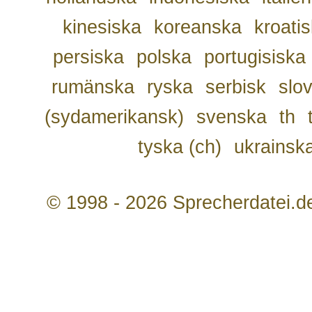
kinesiska
koreanska
kroati
persiska
polska
portugisiska
rumänska
ryska
serbisk
slo
(sydamerikansk)
svenska
th
tyska (ch)
ukrainsk
© 1998 - 2026 Sprecherdatei.d