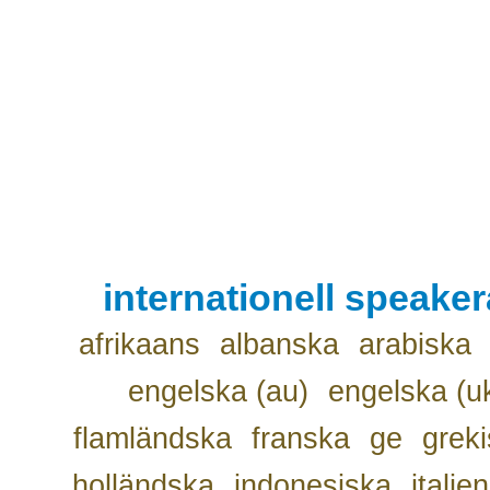
internationell speake
afrikaans
albanska
arabiska
engelska (au)
engelska (u
flamländska
franska
ge
grek
holländska
indonesiska
italie