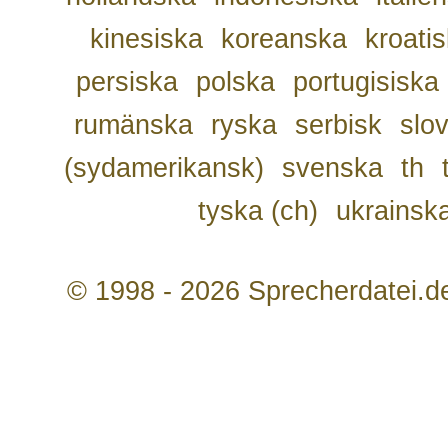
kinesiska
koreanska
kroati
persiska
polska
portugisiska
rumänska
ryska
serbisk
slo
(sydamerikansk)
svenska
th
tyska (ch)
ukrainsk
© 1998 - 2026 Sprecherdatei.d