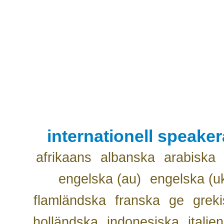
internationell speake
afrikaans
albanska
arabiska
engelska (au)
engelska (u
flamländska
franska
ge
grek
holländska
indonesiska
italie