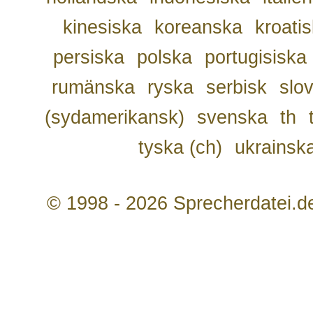
kinesiska
koreanska
kroati
persiska
polska
portugisiska
rumänska
ryska
serbisk
slo
(sydamerikansk)
svenska
th
tyska (ch)
ukrainsk
© 1998 - 2026 Sprecherdatei.d