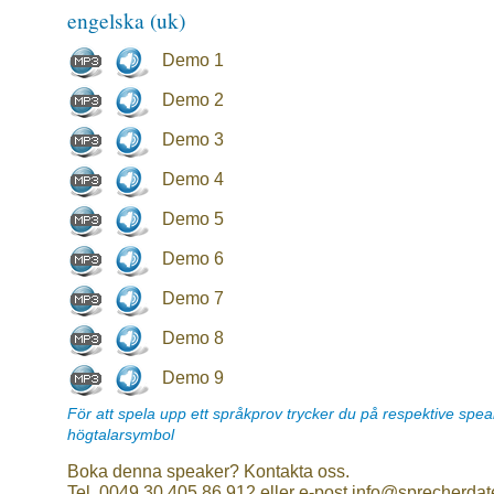
engelska (uk)
Demo 1
Demo 2
Demo 3
Demo 4
Demo 5
Demo 6
Demo 7
Demo 8
Demo 9
För att spela upp ett språkprov trycker du på respektive spe
högtalarsymbol
Boka denna speaker? Kontakta oss.
Tel. 0049 30 405 86 912 eller e-post info@sprecherdat