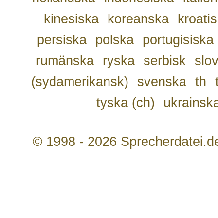
kinesiska
koreanska
kroati
persiska
polska
portugisiska
rumänska
ryska
serbisk
slo
(sydamerikansk)
svenska
th
tyska (ch)
ukrainsk
© 1998 - 2026 Sprecherdatei.d