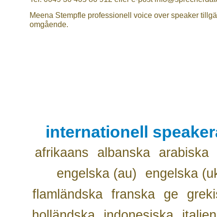
Meena Stempfle professionell voice over speaker tillgä
omgående.
internationell speake
afrikaans
albanska
arabiska
engelska (au)
engelska (u
flamländska
franska
ge
grek
holländska
indonesiska
italie