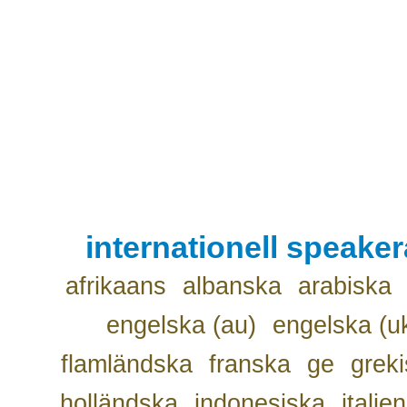
internationell speake
afrikaans
albanska
arabiska
engelska (au)
engelska (u
flamländska
franska
ge
grek
holländska
indonesiska
italie