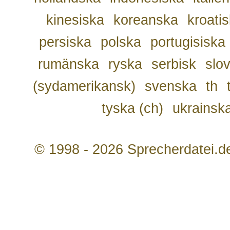
kinesiska
koreanska
kroati
persiska
polska
portugisiska
rumänska
ryska
serbisk
slo
(sydamerikansk)
svenska
th
tyska (ch)
ukrainsk
© 1998 - 2026 Sprecherdatei.d