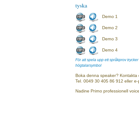
tyska
Demo 1
Demo 2
Demo 3
Demo 4
För att spela upp ett språkprov trycke
högtalarsymbol
Boka denna speaker? Kontakta 
Tel. 0049 30 405 86 912 eller e
Nadine Primo professionell voic