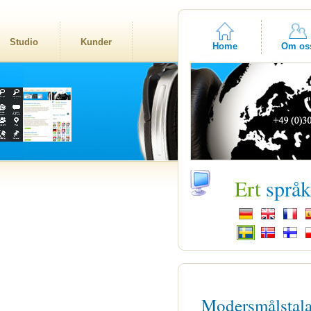
Studio
Kunder
Home
Om os
Ert
språ
Modersmålstal