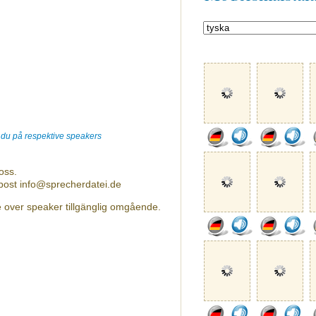
r du på respektive speakers
oss.
-post info@sprecherdatei.de
e over speaker tillgänglig omgående.