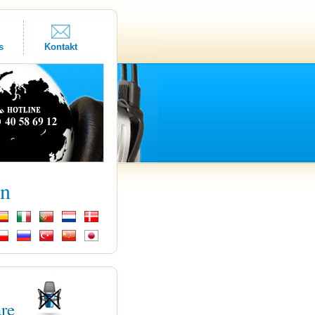
s
Kontakt
kn
are