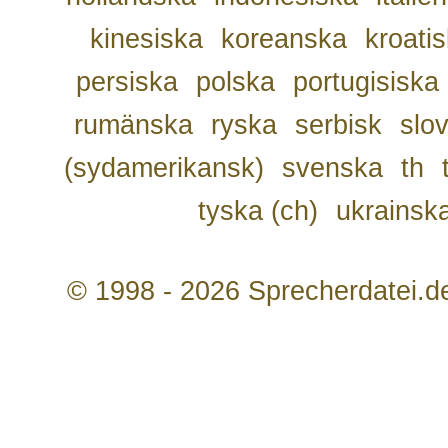
kinesiska
koreanska
kroati
persiska
polska
portugisiska
rumänska
ryska
serbisk
slo
(sydamerikansk)
svenska
th
tyska (ch)
ukrainsk
© 1998 - 2026 Sprecherdatei.d