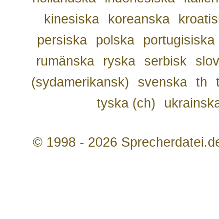
kinesiska
koreanska
kroati
persiska
polska
portugisiska
rumänska
ryska
serbisk
slo
(sydamerikansk)
svenska
th
tyska (ch)
ukrainsk
© 1998 - 2026 Sprecherdatei.d