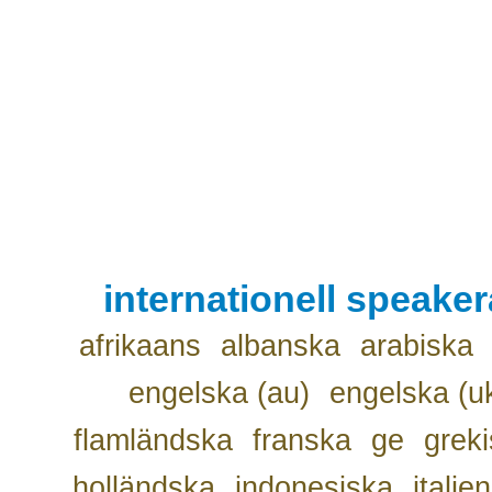
internationell speake
afrikaans
albanska
arabiska
engelska (au)
engelska (u
flamländska
franska
ge
grek
holländska
indonesiska
italie