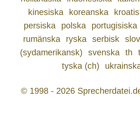
kinesiska
koreanska
kroati
persiska
polska
portugisiska
rumänska
ryska
serbisk
slo
(sydamerikansk)
svenska
th
tyska (ch)
ukrainsk
© 1998 - 2026 Sprecherdatei.d