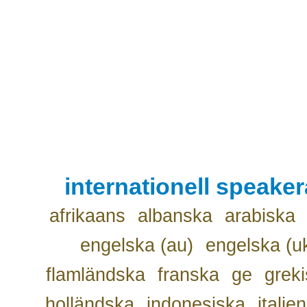
internationell speake
afrikaans
albanska
arabiska
engelska (au)
engelska (u
flamländska
franska
ge
grek
holländska
indonesiska
italie