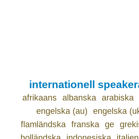
internationell speake
afrikaans
albanska
arabiska
engelska (au)
engelska (u
flamländska
franska
ge
grek
holländska
indonesiska
italie