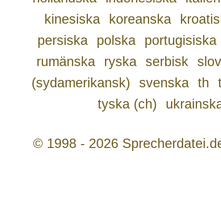
kinesiska
koreanska
kroati
persiska
polska
portugisiska
rumänska
ryska
serbisk
slo
(sydamerikansk)
svenska
th
tyska (ch)
ukrainsk
© 1998 - 2026 Sprecherdatei.d