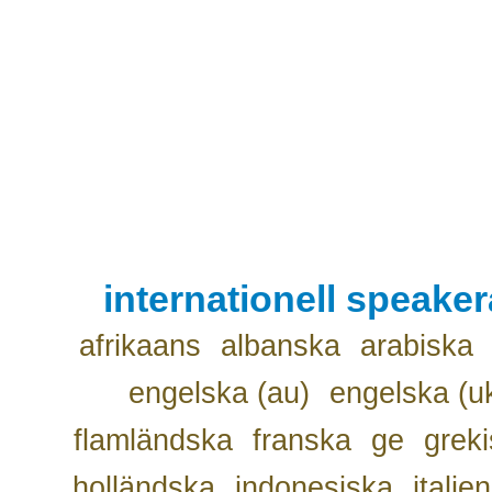
internationell speake
afrikaans
albanska
arabiska
engelska (au)
engelska (u
flamländska
franska
ge
grek
holländska
indonesiska
italie