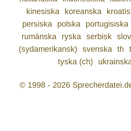
kinesiska
koreanska
kroati
persiska
polska
portugisiska
rumänska
ryska
serbisk
slo
(sydamerikansk)
svenska
th
tyska (ch)
ukrainsk
© 1998 - 2026 Sprecherdatei.d