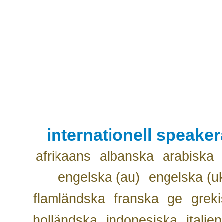
internationell speake
afrikaans
albanska
arabiska
engelska (au)
engelska (u
flamländska
franska
ge
grek
holländska
indonesiska
italie