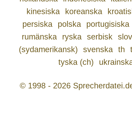
kinesiska
koreanska
kroati
persiska
polska
portugisiska
rumänska
ryska
serbisk
slo
(sydamerikansk)
svenska
th
tyska (ch)
ukrainsk
© 1998 - 2026 Sprecherdatei.d