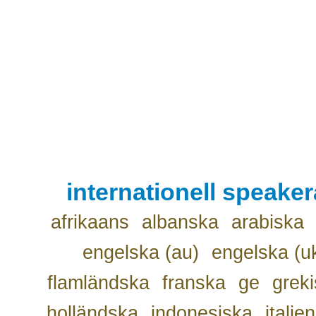
internationell speake
afrikaans
albanska
arabiska
engelska (au)
engelska (u
flamländska
franska
ge
grek
holländska
indonesiska
italie