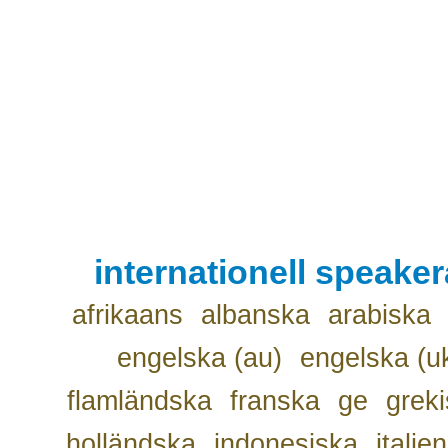
internationell speake
afrikaans
albanska
arabiska
engelska (au)
engelska (u
flamländska
franska
ge
grek
holländska
indonesiska
italie