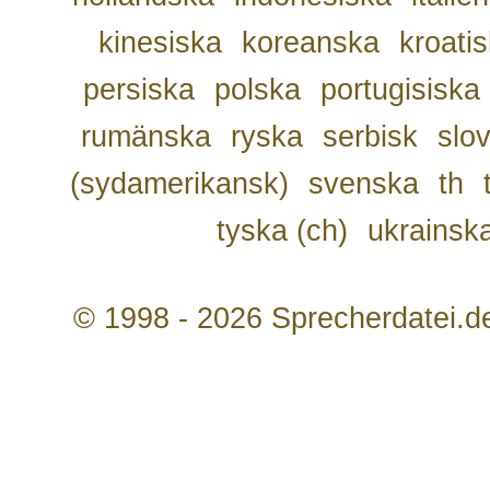
kinesiska
koreanska
kroati
persiska
polska
portugisiska
rumänska
ryska
serbisk
slo
(sydamerikansk)
svenska
th
tyska (ch)
ukrainsk
© 1998 - 2026 Sprecherdatei.d