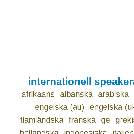
internationell speake
afrikaans
albanska
arabiska
engelska (au)
engelska (u
flamländska
franska
ge
grek
holländska
indonesiska
italie