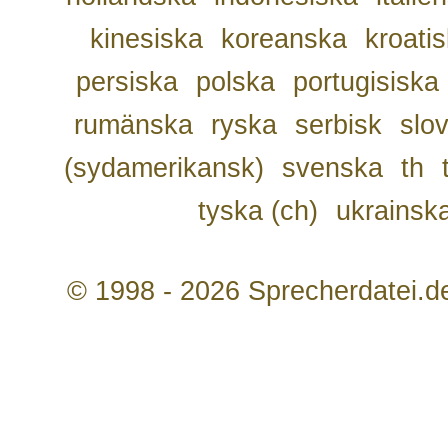
kinesiska
koreanska
kroati
persiska
polska
portugisiska
rumänska
ryska
serbisk
slo
(sydamerikansk)
svenska
th
tyska (ch)
ukrainsk
© 1998 - 2026 Sprecherdatei.d