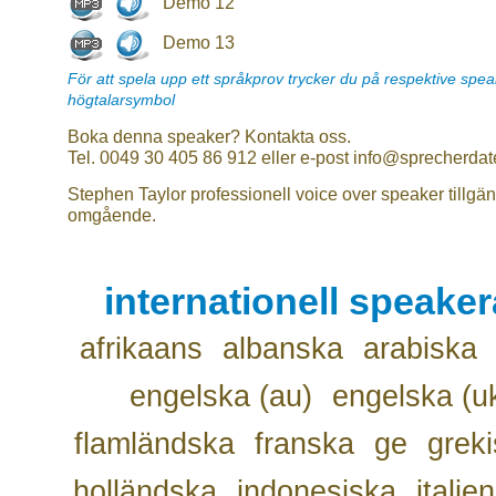
Demo 12
Demo 13
För att spela upp ett språkprov trycker du på respektive spe
högtalarsymbol
Boka denna speaker? Kontakta oss.
Tel. 0049 30 405 86 912 eller e-post info@sprecherdat
Stephen Taylor professionell voice over speaker tillgän
omgående.
internationell speake
afrikaans
albanska
arabiska
engelska (au)
engelska (u
flamländska
franska
ge
grek
holländska
indonesiska
italie