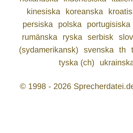
kinesiska
koreanska
kroati
persiska
polska
portugisiska
rumänska
ryska
serbisk
slo
(sydamerikansk)
svenska
th
tyska (ch)
ukrainsk
© 1998 - 2026 Sprecherdatei.d