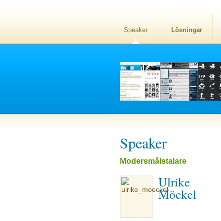
Speaker
Lösningar
Speaker
Modersmålstalare
Ulrike
Möckel