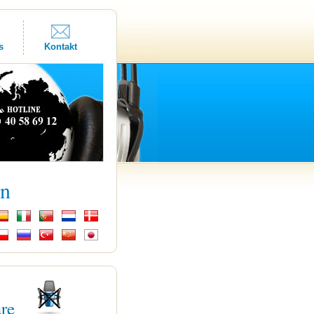
s
Kontakt
kn
are