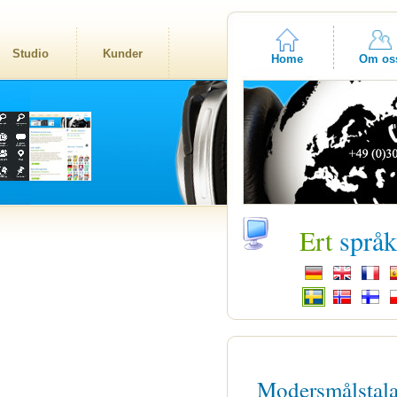
Studio
Kunder
Home
Om os
Ert
språ
Modersmålstal