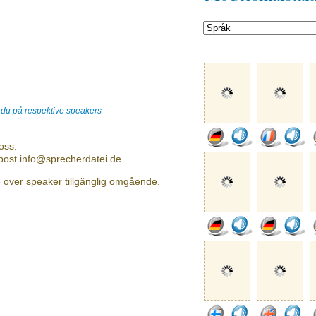
r du på respektive speakers
oss.
-post info@sprecherdatei.de
e over speaker tillgänglig omgående.