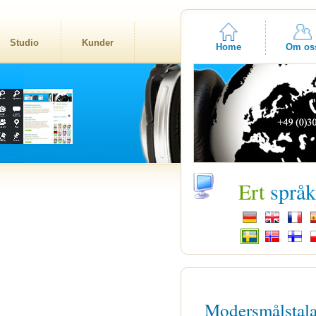
Studio
Kunder
Home
Om os
Ert
språ
Modersmålstal