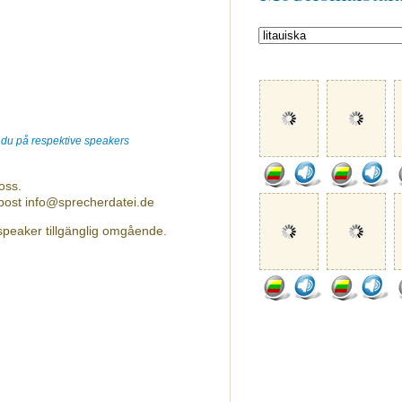
r du på respektive speakers
oss.
-post info@sprecherdatei.de
 speaker tillgänglig omgående.