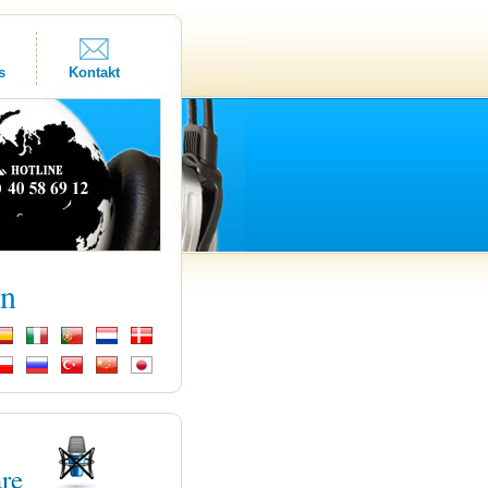
s
Kontakt
kn
are