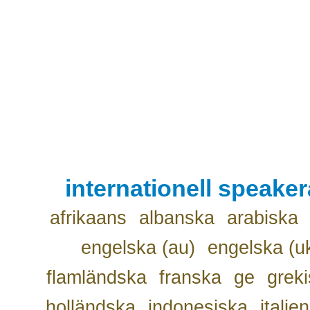
internationell speake
afrikaans
albanska
arabiska
engelska (au)
engelska (u
flamländska
franska
ge
grek
holländska
indonesiska
italie