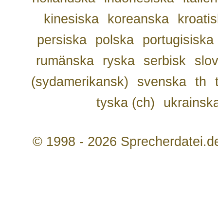
kinesiska
koreanska
kroati
persiska
polska
portugisiska
rumänska
ryska
serbisk
slo
(sydamerikansk)
svenska
th
tyska (ch)
ukrainsk
© 1998 - 2026 Sprecherdatei.d