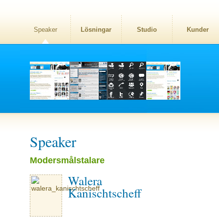
Speaker
Lösningar
Studio
Kunder
Speaker
Modersmålstalare
Walera
Kanischtscheff