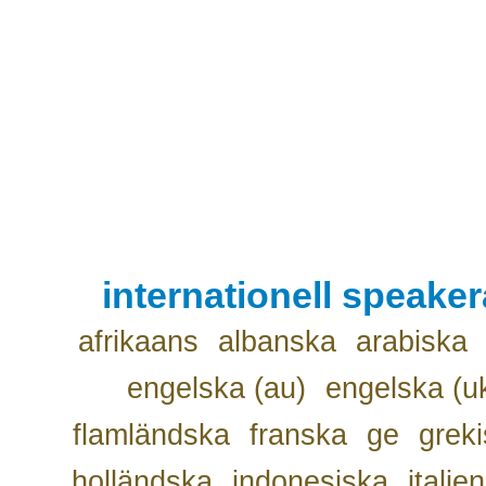
internationell speake
afrikaans
albanska
arabiska
engelska (au)
engelska (u
flamländska
franska
ge
grek
holländska
indonesiska
italie