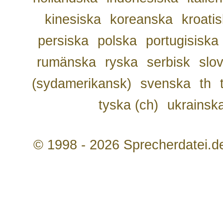
kinesiska
koreanska
kroati
persiska
polska
portugisiska
rumänska
ryska
serbisk
slo
(sydamerikansk)
svenska
th
tyska (ch)
ukrainsk
© 1998 - 2026 Sprecherdatei.d