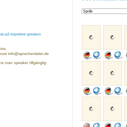
r du på respektive speakers
oss.
-post info@sprecherdatei.de
ce over speaker tillgänglig