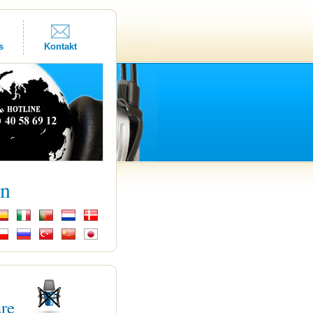
s
Kontakt
kn
are