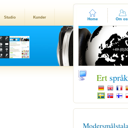
Studio
Kunder
Home
Om os
Ert
språ
Modersmålstal